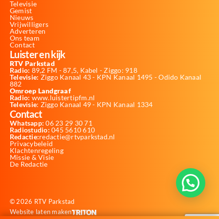
Televisie
Gemist
Nieuws
Vrijwilligers
Adverteren
Ons team
Contact
Luister en kijk
RTV Parkstad
Radio:
89,2 FM - 87,5, Kabel - Ziggo: 918
Televisie:
Ziggo Kanaal 43 - KPN Kanaal 1495 - Odido Kanaal
882
Omroep Landgraaf
Radio:
www.luistertipfm.nl
Televisie
: Ziggo Kanaal 49 - KPN Kanaal 1334
Contact
Whatsapp:
06 23 29 30 71
Radiostudio:
045 5610 610
Redactie:
redactie@rtvparkstad.nl
Privacybeleid
Klachtenregeling
Missie & Visie
De Redactie
© 2026 RTV Parkstad
Website laten maken