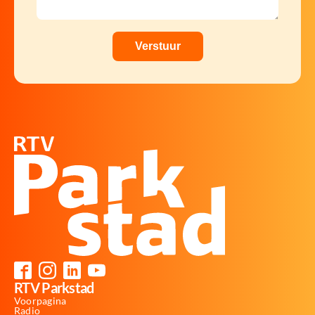
RTV Parkstad
Voorpagina
Radio