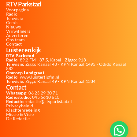
RTV Parkstad
Voorpagina
Radio
Televisie
Gemist
Nieuws
Vrijwilligers
Adverteren
Ons team
Contact
Luister en kijk
RTV Parkstad
Radio:
89,2 FM - 87,5, Kabel - Ziggo: 918
Televisie:
Ziggo Kanaal 43 - KPN Kanaal 1495 - Odido Kanaal
882
Omroep Landgraaf
Radio:
www.luistertipfm.nl
Televisie
: Ziggo Kanaal 49 - KPN Kanaal 1334
Contact
Whatsapp:
06 23 29 30 71
Radiostudio:
045 5610 610
Redactie:
redactie@rtvparkstad.nl
Privacybeleid
Klachtenregeling
Missie & Visie
De Redactie