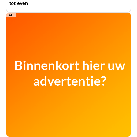
tot leven
AD