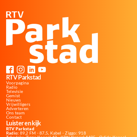
RTV Parkstad
Voorpagina
Radio
Televisie
Gemist
Nieuws
Vrijwilligers
Adverteren
Ons team
Contact
Luister en kijk
RTV Parkstad
Radio:
89,2 FM - 87,5, Kabel - Ziggo: 918