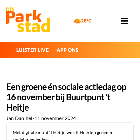
28°C
LUISTER LIVE
APP ONS
Een groene én sociale actiedag op
16 november bij Buurtpunt ’t
Heitje
Jan Danihel
-
11 november 2024
Met digitale munt ‘t Heitje wordt Heerlen groener,
socialer en leuker!