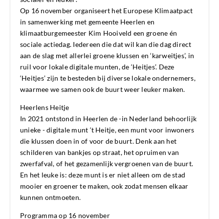
Op 16 november organiseert het Europese Klimaatpact
in samenwerking met gemeente Heerlen en
klimaatburgemeester Kim Hooiveld een groene én
sociale actiedag. Iedereen die dat wil kan die dag direct
aan de slag met allerlei groene klussen en ‘karweitjes’, in
ruil voor lokale digitale munten, de ‘Heitjes’. Deze
‘Heitjes’ zijn te besteden bij diverse lokale ondernemers,
waarmee we samen ook de buurt weer leuker maken.
Heerlens Heitje
In 2021 ontstond in Heerlen de -in Nederland behoorlijk
unieke - digitale munt ‘t Heitje, een munt voor inwoners
die klussen doen in of voor de buurt. Denk aan het
schilderen van bankjes op straat, het opruimen van
zwerfafval, of het gezamenlijk vergroenen van de buurt.
En het leuke is: deze munt is er niet alleen om de stad
mooier en groener te maken, ook zodat mensen elkaar
kunnen ontmoeten.
Programma op 16 november