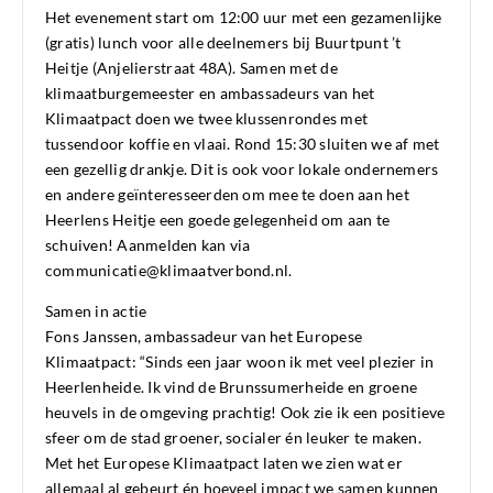
Het evenement start om 12:00 uur met een gezamenlijke
(gratis) lunch voor alle deelnemers bij Buurtpunt ’t
Heitje (Anjelierstraat 48A). Samen met de
klimaatburgemeester en ambassadeurs van het
Klimaatpact doen we twee klussenrondes met
tussendoor koffie en vlaai. Rond 15:30 sluiten we af met
een gezellig drankje. Dit is ook voor lokale ondernemers
en andere geïnteresseerden om mee te doen aan het
Heerlens Heitje een goede gelegenheid om aan te
schuiven! Aanmelden kan via
communicatie@klimaatverbond.nl.
Samen in actie
Fons Janssen, ambassadeur van het Europese
Klimaatpact: “Sinds een jaar woon ik met veel plezier in
Heerlenheide. Ik vind de Brunssumerheide en groene
heuvels in de omgeving prachtig! Ook zie ik een positieve
sfeer om de stad groener, socialer én leuker te maken.
Met het Europese Klimaatpact laten we zien wat er
allemaal al gebeurt én hoeveel impact we samen kunnen