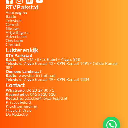
RTV Parkstad
Voorpagina
Radio
Televisie
Gemist
Nieuws
Vrijwilligers
Adverteren
Ons team
Contact
Luister en kijk
RTV Parkstad
Radio:
89,2 FM - 87,5, Kabel - Ziggo: 918
Televisie:
Ziggo Kanaal 43 - KPN Kanaal 1495 - Odido Kanaal
882
Omroep Landgraaf
Radio:
www.luistertipfm.nl
Televisie
: Ziggo Kanaal 49 - KPN Kanaal 1334
Contact
Whatsapp:
06 23 29 30 71
Radiostudio:
045 5610 610
Redactie:
redactie@rtvparkstad.nl
Privacybeleid
Klachtenregeling
Missie & Visie
De Redactie