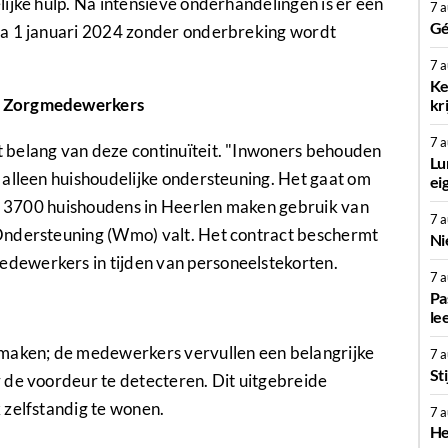
ijke hulp. Na intensieve onderhandelingen is er een
7 
Gé
na 1 januari 2024 zonder onderbreking wordt
7 
Ke
n Zorgmedewerkers
kr
7 
 belang van deze continuïteit. "Inwoners behouden
Lu
 alleen huishoudelijke ondersteuning. Het gaat om
ei
uim 3700 huishoudens in Heerlen maken gebruik van
7 
Ondersteuning (Wmo) valt. Het contract beschermt
Ni
dewerkers in tijden van personeelstekorten.
7 
Pa
le
nmaken; de medewerkers vervullen een belangrijke
7 
St
 de voordeur te detecteren. Dit uitgebreide
 zelfstandig te wonen.
7 
He