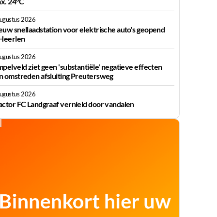
x. 24°C
augustus 2026
euw snellaadstation voor elektrische auto's geopend
 Heerlen
augustus 2026
mpelveld ziet geen 'substantiële' negatieve effecten
n omstreden afsluiting Preutersweg
augustus 2026
actor FC Landgraaf vernield door vandalen