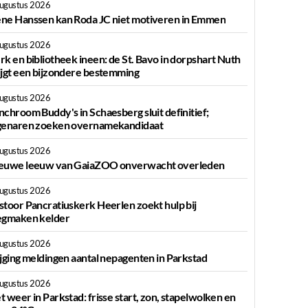
augustus 2026
ne Hanssen kan Roda JC niet motiveren in Emmen
augustus 2026
rk en bibliotheek ineen: de St. Bavo in dorpshart Nuth
ijgt een bijzondere bestemming
augustus 2026
nchroom Buddy's in Schaesberg sluit definitief;
genaren zoeken overnamekandidaat
augustus 2026
euwe leeuw van GaiaZOO onverwacht overleden
augustus 2026
stoor Pancratiuskerk Heerlen zoekt hulp bij
egmaken kelder
augustus 2026
ijging meldingen aantal nepagenten in Parkstad
augustus 2026
t weer in Parkstad: frisse start, zon, stapelwolken en