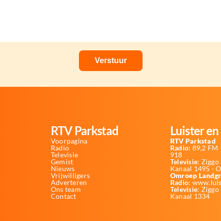
RTV Parkstad
Luister en 
Voorpagina
RTV Parkstad
Radio
Radio:
89,2 FM -
Televisie
918
Gemist
Televisie:
Ziggo 
Nieuws
Kanaal 1495 - 
Vrijwilligers
Omroep Landgr
Adverteren
Radio:
www.luis
Ons team
Televisie
: Ziggo
Contact
Kanaal 1334