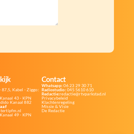
kijk
Contact
Whatsapp:
06 23 29 30 71
 87,5, Kabel - Ziggo:
Radiostudio:
045 5610 610
Redactie:
redactie@rtvparkstad.nl
Kanaal 43 - KPN
Privacybeleid
Odido Kanaal 882
Klachtenregeling
aaf
Missie & Visie
tertipfm.nl
De Redactie
 Kanaal 49 - KPN