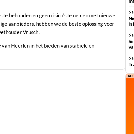
ma
6 
 te behouden en geen risico’s te nemen met nieuwe
Ni
ige aanbieders, hebben we de beste oplossing voor
in
wethouder Vrusch.
6 
Si
 van Heerlen in het bieden van stabiele en
va
6 
Tr
AD