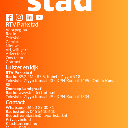
RTV Parkstad
Voorpagina
Radio
Televisie
Gemist
Nieuws
Vrijwilligers
Adverteren
Ons team
Contact
Luister en kijk
RTV Parkstad
Radio:
89,2 FM - 87,5, Kabel - Ziggo: 918
Televisie:
Ziggo Kanaal 43 - KPN Kanaal 1495 - Odido Kanaal
882
Omroep Landgraaf
Radio:
www.luistertipfm.nl
Televisie
: Ziggo Kanaal 49 - KPN Kanaal 1334
Contact
Whatsapp:
06 23 29 30 71
Radiostudio:
045 5610 610
Redactie:
redactie@rtvparkstad.nl
Privacybeleid
Klachtenregeling
Missie & Visie