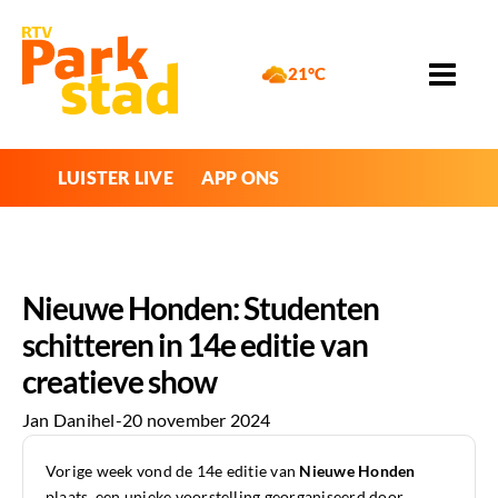
21°C
LUISTER LIVE
APP ONS
Nieuwe Honden: Studenten
schitteren in 14e editie van
creatieve show
Jan Danihel
-
20 november 2024
Vorige week vond de 14e editie van
Nieuwe Honden
plaats, een unieke voorstelling georganiseerd door