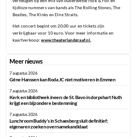
verheugen op een mix van ouderwetse rock & roll en
tijdloze nummers van bands als The Rolling Stones, The
Beatles, The Kinks en Dire Straits.
Het concert begint om 20.00 uur en tickets zijn
verkrijgbaar voor 10 euro. Voor meer informatie en
kaartverkoop:
www.theaterlandgraaf.nl.
Meer nieuws
7 augustus 2026
Géne Hanssen kan Roda JC niet motiveren in Emmen
7 augustus 2026
Kerk en bibliotheek ineen: de St. Bavo in dorpshart Nuth
krijgt een bijzondere bestemming
7 augustus 2026
Lunchroom Buddy's in Schaesberg sluit definitief;
eigenaren zoeken overnamekandidaat